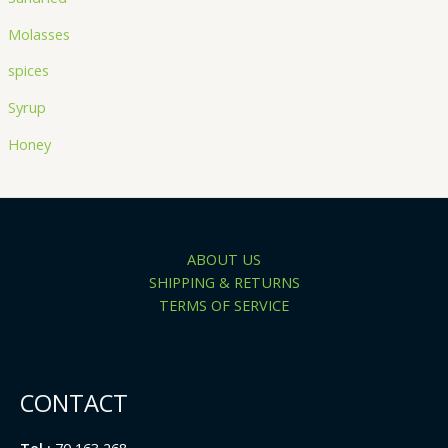
Molasses
spices
Syrup
Honey
ABOUT US
SHIPPING & RETURNS
TERMS OF SERVICE
CONTACT