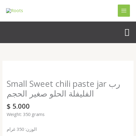
Skip
to
content
Se
Small
Sweet
chili
Small Sweet chili paste jar رب
paste
الفليفلة الحلو صغير الحجم
jar
رب
$
5.000
الفليفلة
Weight: 350 grams
الحلو
صغير
الوزن: 350 غرام
الحجم
quantity