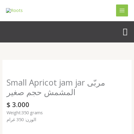
Skip
to
content
Se
Small
Apricot
jam
Small Apricot jam jar مربّى
jar
المشمش حجم صغير
مربّى
المشمش
$
3.000
حجم
Weight:350 grams
صغير
الوزن: 350 غرام
quantity