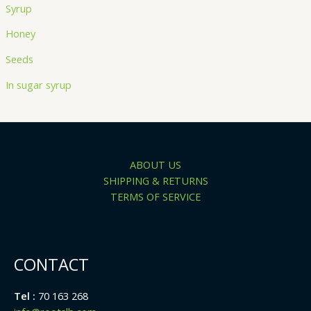
Syrup
Honey
Seeds
In sugar syrup
ABOUT US
SHIPPING & RETURNS
TERMS OF SERVICE
CONTACT
Tel :
70 163 268