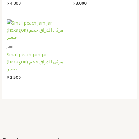
$
4.000
$
3.000
Jam
Small peach jam jar
(hexagon) مربّى الدراق حجم
صغير
$
2.500