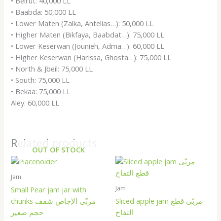
• Beirut: 40,000 LL
• Baabda: 50,000 LL
• Lower Maten (Zalka, Antelias…): 50,000 LL
• Higher Maten (Bikfaya, Baabdat…): 75,000 LL
• Lower Keserwan (Jounieh, Adma…): 60,000 LL
• Higher Keserwan (Harissa, Ghosta…): 75,000 LL
• North & Jbeil: 75,000 LL
• South: 75,000 LL
• Bekaa: 75,000 LL
Aley: 60,000 LL
Related products
OUT OF STOCK
Jam
Jam
Small Pear jam jar with
Sliced apple jam مربّى قطع
chunks مربّى الإجاص شقف
التفاح
حجم صغير