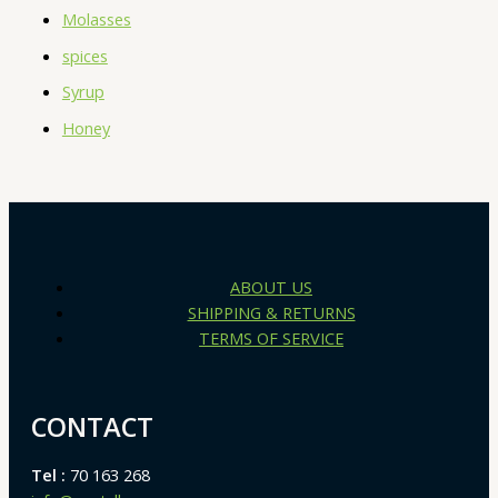
Molasses
spices
Syrup
Honey
ABOUT US
SHIPPING & RETURNS
TERMS OF SERVICE
CONTACT
Tel :
70 163 268