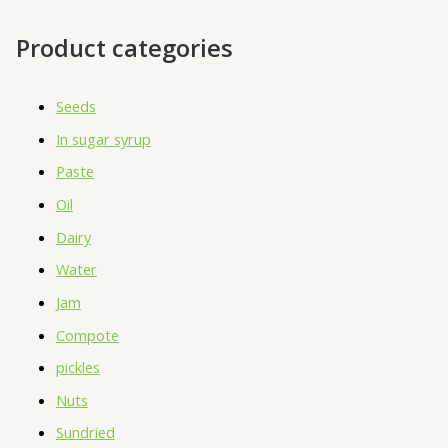
Product categories
Seeds
In sugar syrup
Paste
Oil
Dairy
Water
Jam
Compote
pickles
Nuts
Sundried