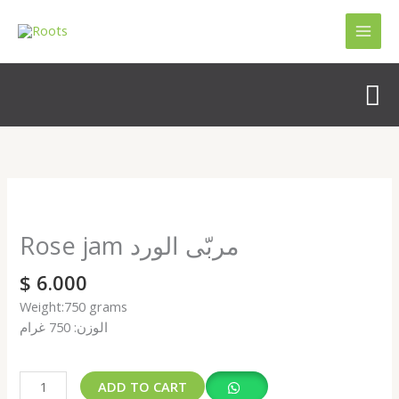
Skip
to
content
Se
Rose
jam
مربّى
Rose jam مربّى الورد
الورد
quantity
$
6.000
Weight:750 grams
الوزن: 750 غرام
ADD TO CART