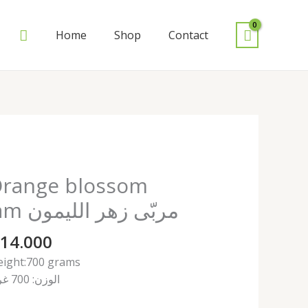
Search
Home
Shop
Contact
range blossom
ange
ossom
jam مربّى زهر الليمون
m
مرب
14.000
ز
ight:700 grams
الليم
الوزن: 700 غرام
antity