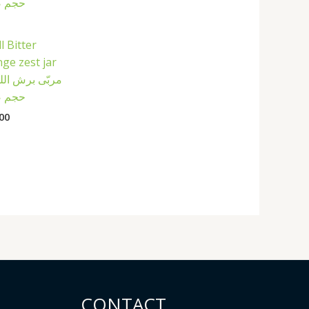
l Bitter
ge zest jar
مربّى برش الل
حجم ص
00
CONTACT