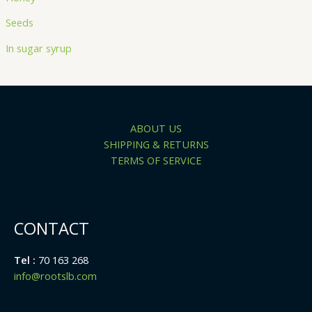
Seeds
In sugar syrup
ABOUT US
SHIPPING & RETURNS
TERMS OF SERVICE
CONTACT
Tel :
70 163 268
info@rootslb.com