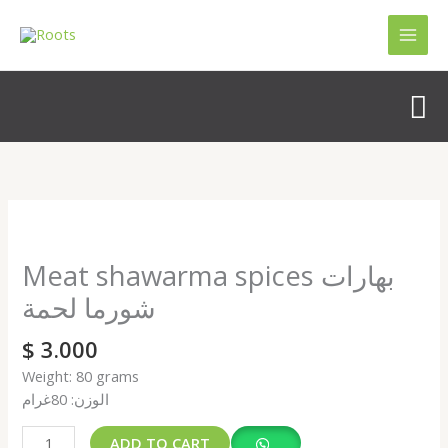
Skip
to
content
Se
Meat
shawarma
spices
Meat shawarma spices بهارات
بهارات
شورما لحمة
شورما
لحمة
$
3.000
quantity
Weight: 80 grams
الوزن: 80غرام
ADD TO CART